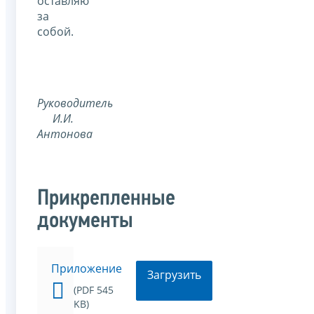
оставляю
за
собой.
Руководитель
И.И.
Антонова
Прикрепленные
документы
Приложение
Загрузить
(PDF 545
KB)