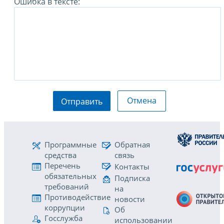
Ошибка в тексте:
Отмена
Отправить
Программные
Обратная
средства
связь
Перечень
Контакты
обязательных
Подписка
требований
на
Противодействие
новости
коррупции
Об
Госслужба
использовании