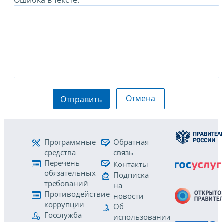
Ошибка в тексте:
Отмена
Отправить
Программные
Обратная
средства
связь
Перечень
Контакты
обязательных
Подписка
требований
на
Противодействие
новости
коррупции
Об
Госслужба
использовании