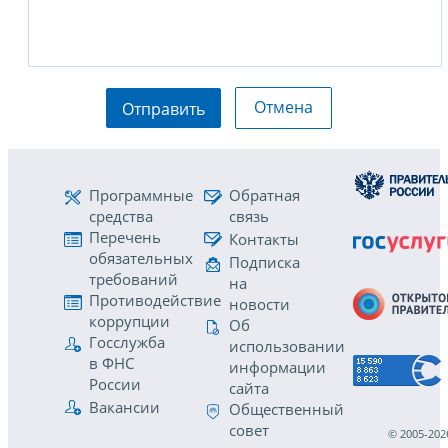
Отмена
Отправить
Программные
Обратная
средства
связь
Перечень
Контакты
обязательных
Подписка
требований
на
Противодействие
новости
коррупции
Об
Госслужба
использовании
в ФНС
информации
России
сайта
Вакансии
Общественный
совет
© 2005-202