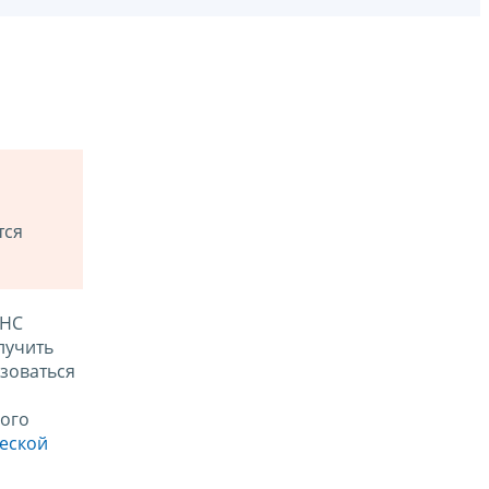
тся
ФНС
лучить
зоваться
ого
ческой