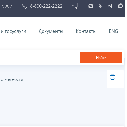
8-800-222-2222
и госуслуги
Документы
Контакты
ENG
Найти
 отчётности