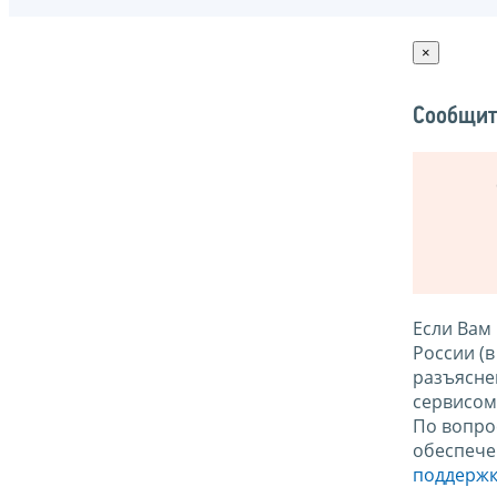
×
Сообщит
Если Вам
России (
разъясне
сервисо
По вопро
обеспече
поддержк