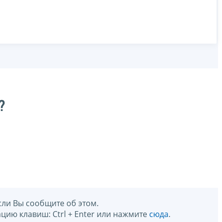
?
сли Вы сообщите об этом.
цию клавиш: Ctrl + Enter или нажмите
сюда
.