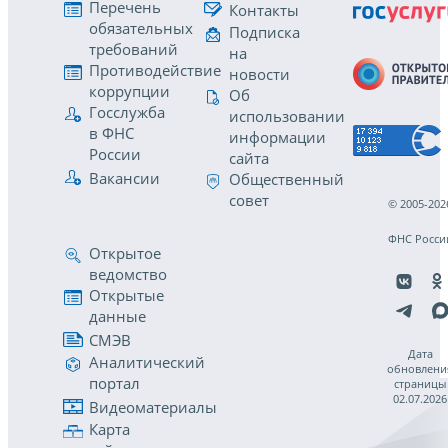
Перечень
Контакты
обязательных
Подписка
требований
на
Противодействие
новости
коррупции
Об
Госслужба
использовании
в ФНС
информации
России
сайта
Вакансии
Общественный
совет
© 2005-202
ФНС Росси
Открытое
ведомство
Открытые
данные
СМЭВ
Дата
Аналитический
обновлени
портал
страницы
02.07.2026
Видеоматериалы
Карта