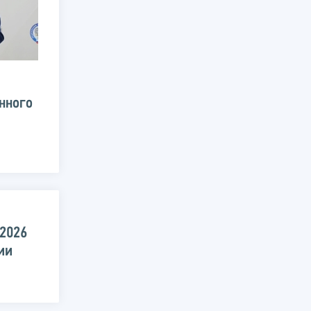
нного
.2026
ии