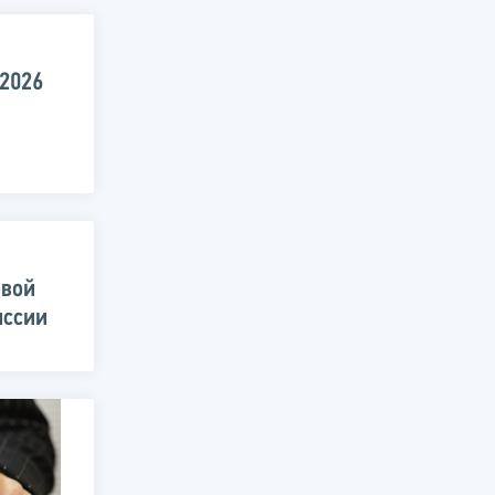
.2026
овой
иссии