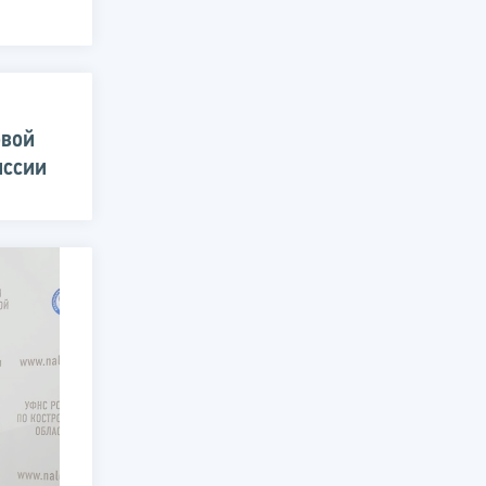
овой
иссии