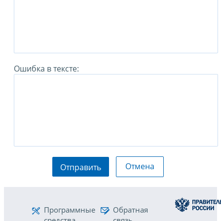
Ошибка в тексте:
Отмена
Отправить
Программные
Обратная
средства
связь