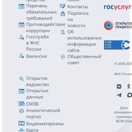
Перечень
Контакты
обязательных
Подписка
требований
на
Противодействие
новости
коррупции
Об
Госслужба
использовании
в ФНС
информации
России
сайта
Вакансии
Общественный
совет
© 2005-202
ФНС Росси
Открытое
ведомство
Открытые
данные
СМЭВ
Дата
Аналитический
обновлени
портал
страницы
08.08.2026
Видеоматериалы
Карта