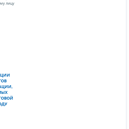
му лицу
АЦИИ
ТОВ
АЦИИ,
МЫХ
ГОВОЙ
ОДУ