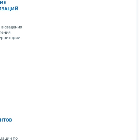
ИЕ
ИЗАЦИЙ
 в сведения
ления
ерритории
ЕНТОВ
мации по