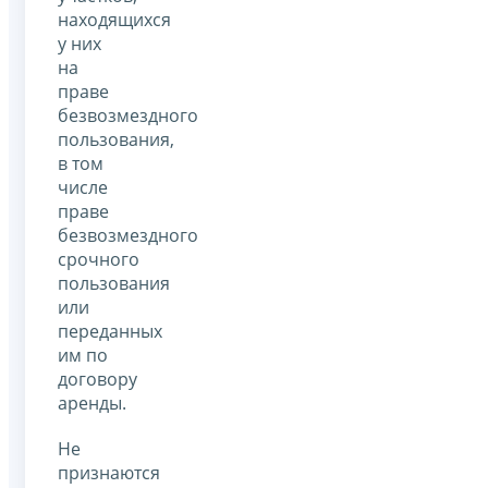
находящихся
у них
на
праве
безвозмездного
пользования,
в том
числе
праве
безвозмездного
срочного
пользования
или
переданных
им по
договору
аренды.
Не
признаются