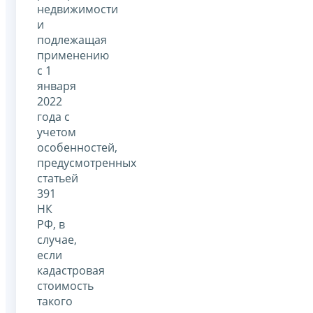
недвижимости
и
подлежащая
применению
с 1
января
2022
года с
учетом
особенностей,
предусмотренных
статьей
391
НК
РФ, в
случае,
если
кадастровая
стоимость
такого