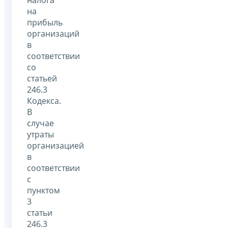
налога
на
прибыль
организаций
в
соответствии
со
статьей
246.3
Кодекса.
В
случае
утраты
организацией
в
соответствии
с
пунктом
3
статьи
246.3