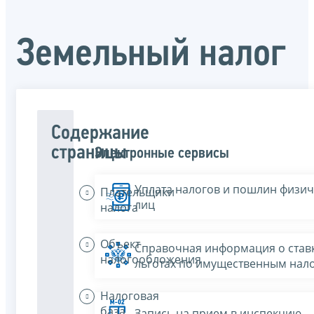
Земельный налог
Содержание
страницы
Электронные сервисы
Уплата налогов и пошлин физич
Плательщики
лиц
налога
Объект
Справочная информация о ставк
налогообложения
льготах по имущественным нал
Налоговая
база
Запись на прием в инспекцию