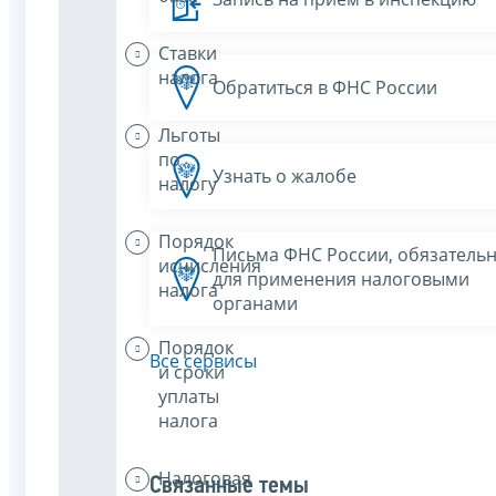
Ставки
налога
Обратиться в ФНС России
Льготы
по
Узнать о жалобе
налогу
Порядок
Письма ФНС России, обязатель
исчисления
для применения налоговыми
налога
органами
Порядок
Все сервисы
и сроки
уплаты
налога
Налоговая
Связанные темы