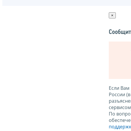
×
Сообщит
Если Вам
России (
разъясне
сервисо
По вопро
обеспече
поддержк