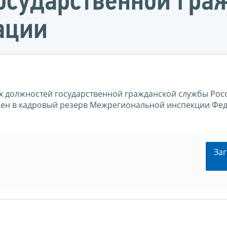
осударственной гр
ации
х должностей государственной гражданской службы Рос
ен в кадровый резерв Межрегиональной инспекции Фе
Заг