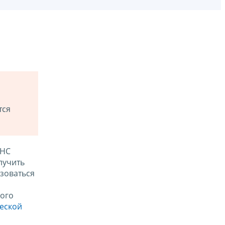
тся
ФНС
лучить
зоваться
ого
ческой