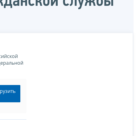
ажданской службы
сийской
деральной
рузить