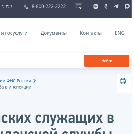
8-800-222-2222
и госуслуги
Документы
Контакты
ENG
Найти
ии ФНС России
ба в инспекции
нских служащих в