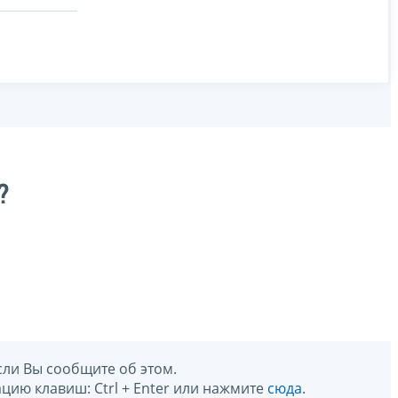
?
сли Вы сообщите об этом.
цию клавиш: Ctrl + Enter или нажмите
сюда
.