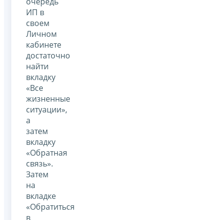
очередь
ИП в
своем
Личном
кабинете
достаточно
найти
вкладку
«Все
жизненные
ситуации»,
а
затем
вкладку
«Обратная
связь».
Затем
на
вкладке
«Обратиться
в