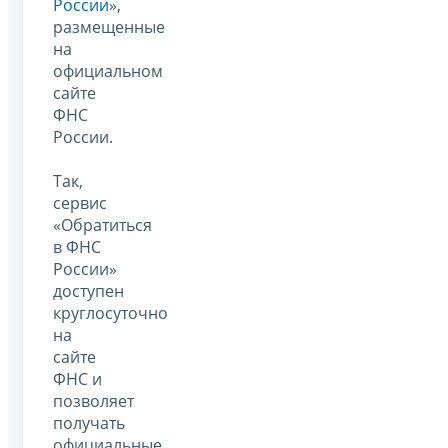
России
»,
размещенные
на
официальном
сайте
ФНС
России.
Так,
сервис
«Обратиться
в ФНС
России»
доступен
круглосуточно
на
сайте
ФНС и
позволяет
получать
официальные