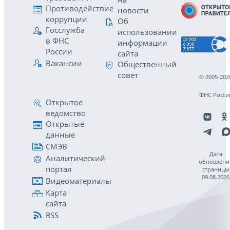
Противодействие
новости
коррупции
Об
Госслужба
использовании
в ФНС
информации
России
сайта
Вакансии
Общественный
совет
© 2005-202
ФНС Росси
Открытое
ведомство
Открытые
данные
СМЭВ
Дата
Аналитический
обновлени
портал
страницы
09.08.2026
Видеоматериалы
Карта
сайта
RSS