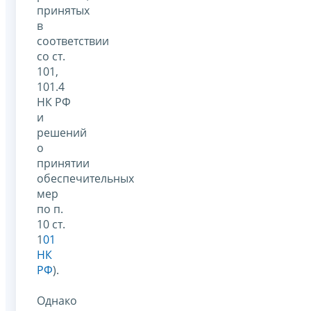
принятых
в
соответствии
со ст.
101,
101.4
НК РФ
и
решений
о
принятии
обеспечительных
мер
по п.
10 ст.
1
01
НК
РФ
).
Однако