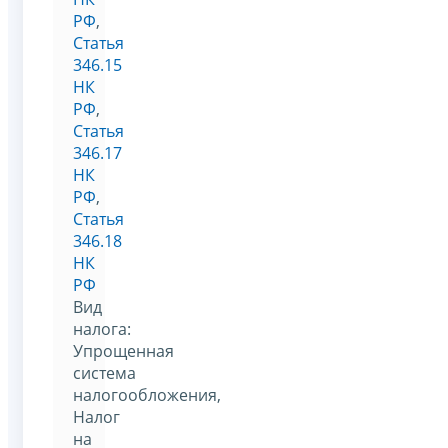
РФ
,
Статья
346.15
НК
РФ
,
Статья
346.17
НК
РФ
,
Статья
346.18
НК
РФ
Вид
налога:
Упрощенная
система
налогообложения,
Налог
на