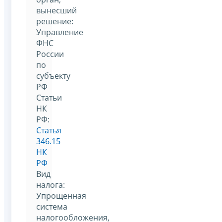
вынесший
решение:
Управление
ФНС
России
по
субъекту
РФ
Статьи
НК
РФ:
Статья
346.15
НК
РФ
Вид
налога:
Упрощенная
система
налогообложения,