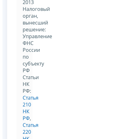
2013
Налоговый
орган,
вынесший
решение:
Управление
ФНС
России
по
субъекту
РФ
Статьи
НК
РФ:
Статья
210
НК
РФ
,
Статья
220
НК