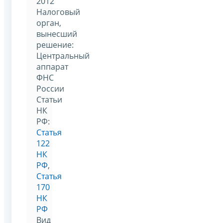
2012
Налоговый
орган,
вынесший
решение:
Центральный
аппарат
ФНС
России
Статьи
НК
РФ:
Статья
122
НК
РФ
,
Статья
170
НК
РФ
Вид