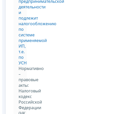
предпринимательской
деятельности
и
подлежит
налогообложению
по
системе
применяемой
ИП,
т.е.
по
УСН
Нормативно
–
правовые
акты:
Налоговый
кодекс
Российской
Федерации
(НК