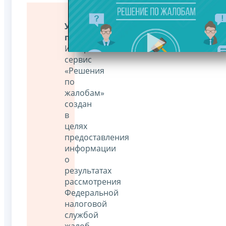
Уважаемые
пользователи!
Интернет-
сервис
«Решения
по
жалобам»
создан
в
целях
предоставления
информации
о
результатах
рассмотрения
Федеральной
налоговой
службой
жалоб