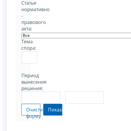
Статья
нормативно
-
правового
акта:
Тема
спора:
Период
вынесения
решения:
–
Очистить
Показать
форму