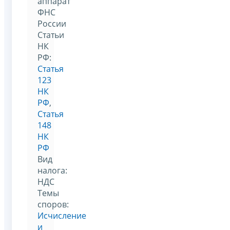
аппарат
ФНС
России
Статьи
НК
РФ:
Статья
123
НК
РФ
,
Статья
148
НК
РФ
Вид
налога:
НДС
Темы
споров:
Исчисление
и