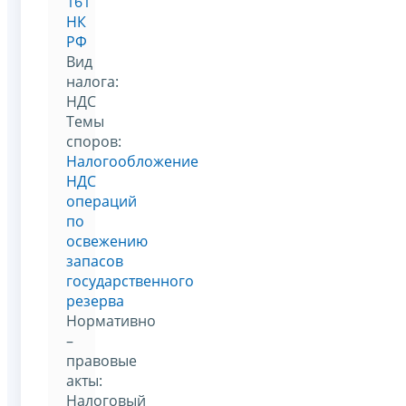
161
НК
РФ
Вид
налога:
НДС
Темы
споров:
Налогообложение
НДС
операций
по
освежению
запасов
государственного
резерва
Нормативно
–
правовые
акты:
Налоговый