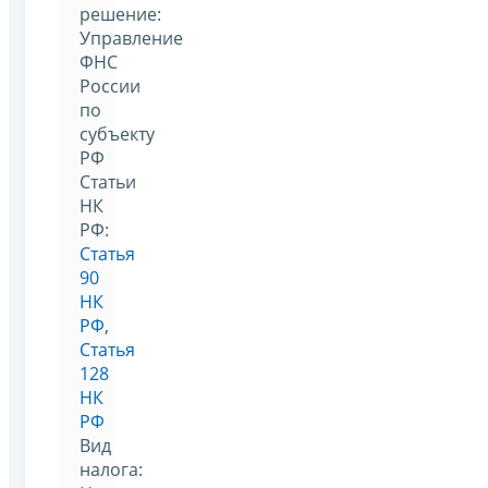
решение:
Управление
ФНС
России
по
субъекту
РФ
Статьи
НК
РФ:
Статья
90
НК
РФ
,
Статья
128
НК
РФ
Вид
налога: