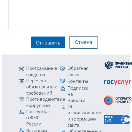
Отмена
Отправить
Программные
Обратная
средства
связь
Перечень
Контакты
обязательных
Подписка
требований
на
Противодействие
новости
коррупции
Об
Госслужба
использовании
в ФНС
информации
России
сайта
Вакансии
Общественный