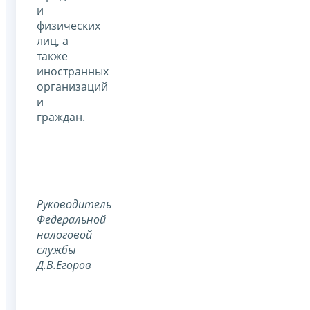
и
физических
лиц, а
также
иностранных
организаций
и
граждан.
Руководитель
Федеральной
налоговой
службы
Д.В.Егоров