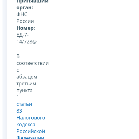
Принявший
орган:
ФНС
России
Номер:
ЕД-7-
14/728@
В
соответствии
с
абзацем
третьим
пункта
1
статьи
83
Налогового
кодекса
Российской
Федерации
,