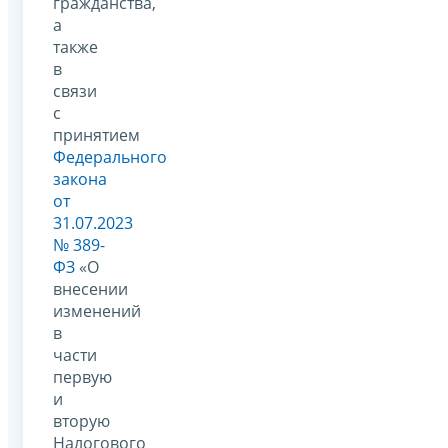
гражданства,
а
также
в
связи
с
принятием
Федерального
закона
от
31.07.2023
№ 389-
ФЗ
«О
внесении
изменений
в
части
первую
и
вторую
Налогового