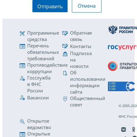
Отмена
Отправить
Программные
Обратная
средства
связь
Перечень
Контакты
обязательных
Подписка
требований
на
Противодействие
новости
коррупции
Об
Госслужба
использовании
в ФНС
информации
России
сайта
Вакансии
Общественный
совет
© 2005-202
ФНС Росси
Открытое
ведомство
Открытые