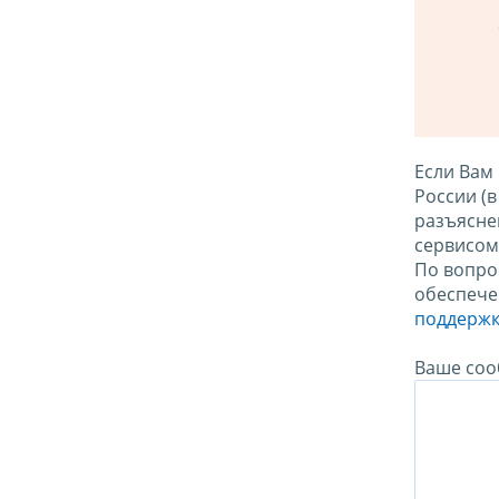
Если Вам
России (
разъясне
сервисо
По вопро
обеспече
поддержк
Ваше соо