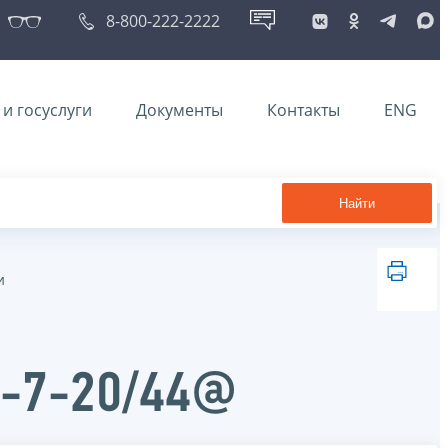
8-800-222-2222
и госуслуги
Документы
Контакты
ENG
Найти
и
А-7-20/44@