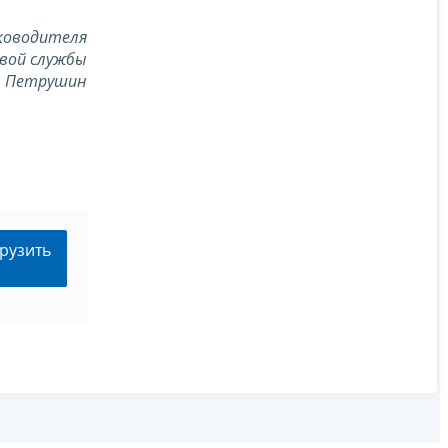
ководителя
вой службы
С. Петрушин
рузить