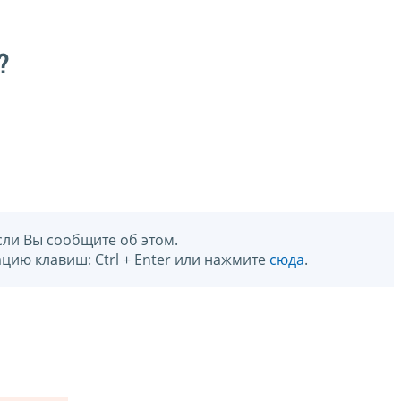
?
сли Вы сообщите об этом.
цию клавиш: Ctrl + Enter или нажмите
сюда
.