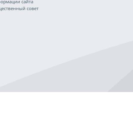
ормации сайта
ественный совет