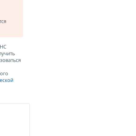
тся
ФНС
лучить
зоваться
ого
ческой