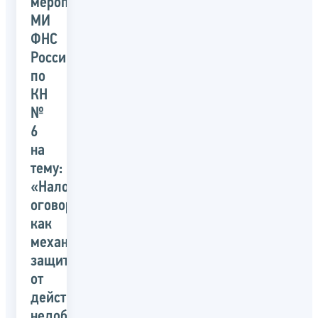
мероприятия
МИ
ФНС
России
по
КН
№
6
на
тему:
«Налоговая
оговорка
как
механизм
защиты
от
действий
недобросовестных