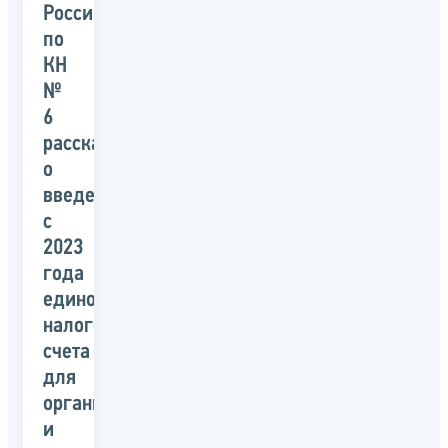
России
по
КН
№
6
рассказали
о
введении
с
2023
года
единого
налогового
счета
для
организаций
и