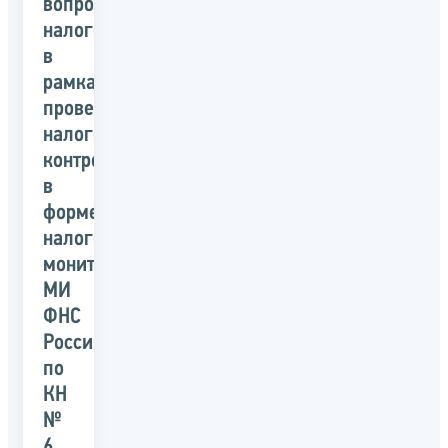
вопросы
налогообложения
в
рамках
проведения
налогового
контроля
в
форме
налогового
мониторинга»
МИ
ФНС
России
по
КН
№
6