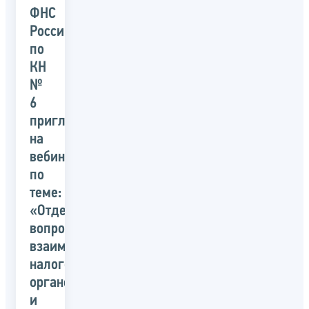
ФНС
России
по
КН
№
6
приглашает
на
вебинар
по
теме:
«Отдельные
вопросы
взаимодействия
налоговых
органов
и