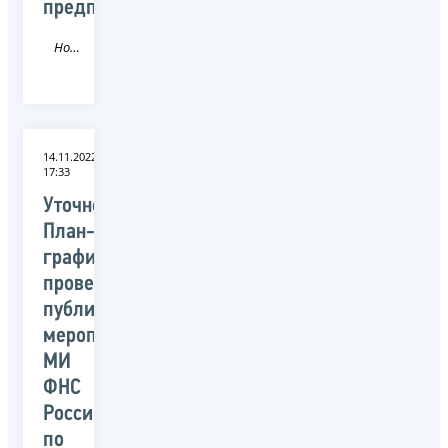
предпринимателей
Новость
14.11.2022
17:33
Уточненный
План-
график
проведения
публичных
мероприятий
МИ
ФНС
России
по