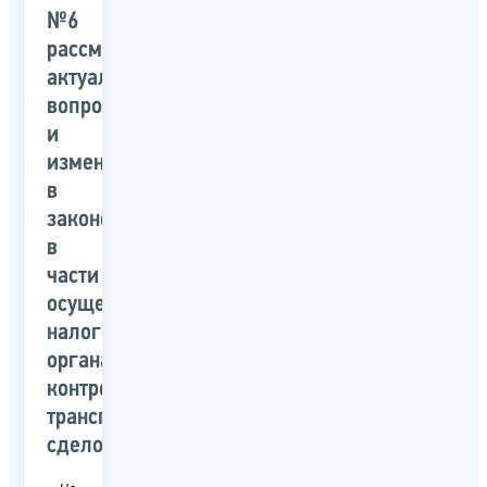
№6
рассмотрят
актуальные
вопросы
и
изменения
в
законодательстве
в
части
осуществления
налоговыми
органами
контроля
трансграничных
сделок