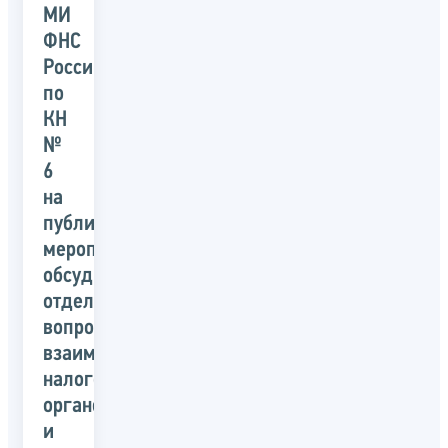
МИ
ФНС
России
по
КН
№
6
на
публичном
мероприятии
обсудили
отдельные
вопросы
взаимодействия
налоговых
органов
и