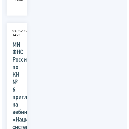
03.02.2022
14:23
МИ
ФНС
России
по
КН
№
6
приглашает
на
вебинар
«Национальная
система