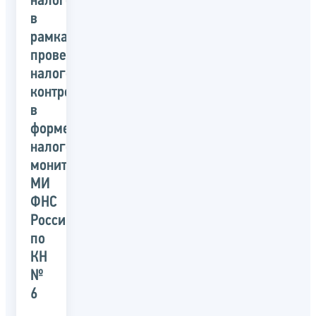
налогообложения
в
рамках
проведения
налогового
контроля
в
форме
налогового
мониторинга»
МИ
ФНС
России
по
КН
№
6