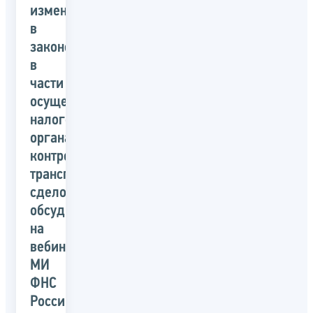
изменения
в
законодательстве
в
части
осуществления
налоговыми
органами
контроля
трансграничных
сделок
обсудили
на
вебинаре
МИ
ФНС
России