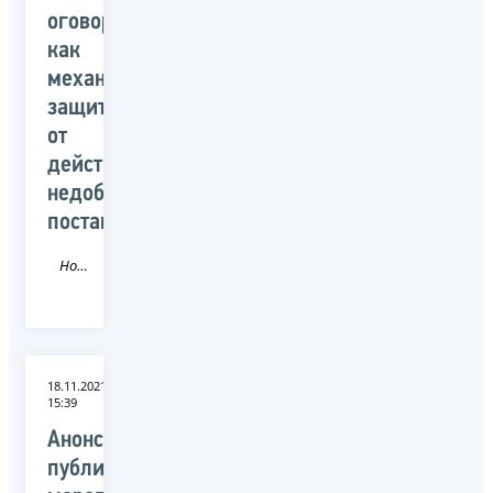
оговорка
как
механизм
защиты
от
действий
недобросовестных
поставщиков»
Новость
18.11.2021
15:39
Анонс
публичного