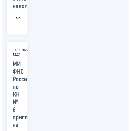
налогоплательщика»
Новость
07.11.2022
12:21
МИ
ФНС
России
по
КН
№
6
приглашает
на