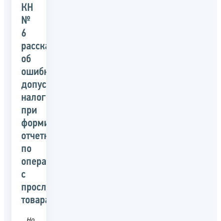
КН
№
6
рассказали
об
ошибках,
допускаемых
налогоплательщиками
при
формировании
отчетности
по
операциям
с
прослеживаемыми
товарами
Новость