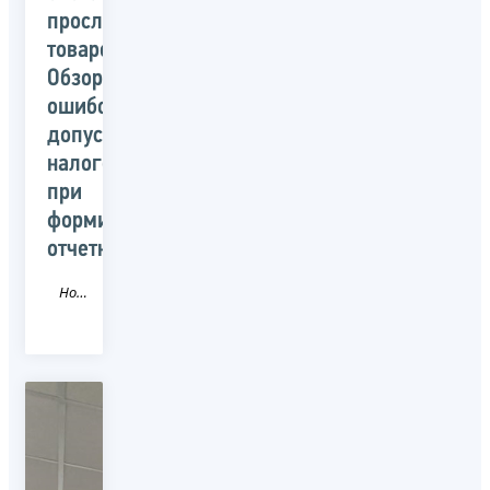
прослеживаемости
товаров.
Обзор
ошибок,
допускаемых
налогоплательщиками
при
формировании
отчетности»
Новость