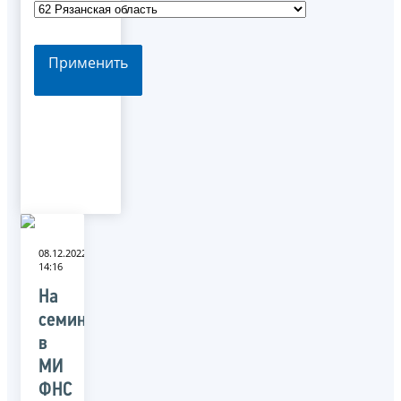
Применить
08.12.2022
14:16
На
семинаре
в
МИ
ФНС