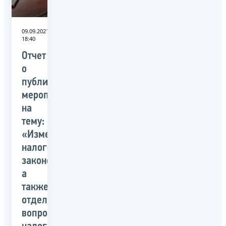
09.09.2021
18:40
Отчет
о
публичном
мероприятии
на
тему:
«Изменения
налогового
законодательства,
а
также
отдельные
вопросы