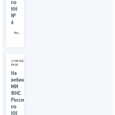
по
КН
№
6
Новость
12.08.2022
09:00
На
вебинаре
МИ
ФНС
России
по
КН