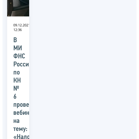
09.12.2021
12:36
В
МИ
ФНС
России
по
КН
№
6
провели
вебинар
на
тему:
«Налоговая