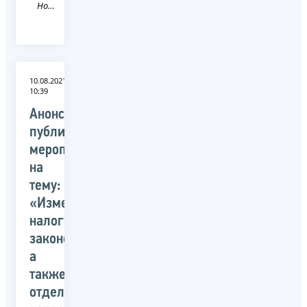
Новость
10.08.2021
10:39
Анонс
публичного
мероприятия
на
тему:
«Изменения
налогового
законодательства,
а
также
отдельные