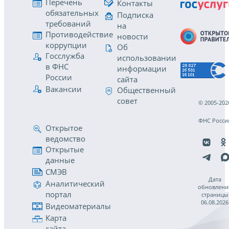
Перечень
Контакты
обязательных
Подписка
требований
на
Противодействие
новости
коррупции
Об
Госслужба
использовании
в ФНС
информации
России
сайта
Вакансии
Общественный
совет
© 2005-202
ФНС Росси
Открытое
ведомство
Открытые
данные
СМЭВ
Дата
Аналитический
обновлени
портал
страницы
06.08.2026
Видеоматериалы
Карта
сайта