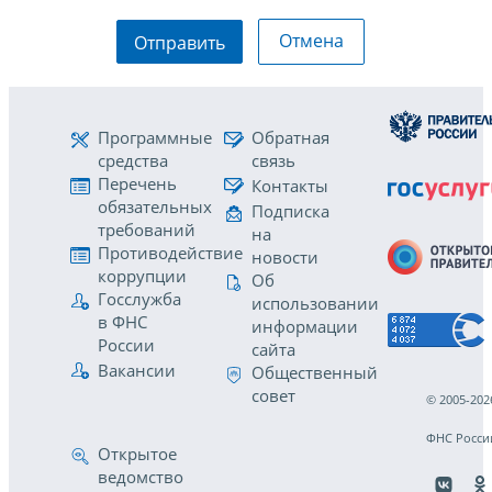
Отмена
Отправить
Программные
Обратная
средства
связь
Перечень
Контакты
обязательных
Подписка
требований
на
Противодействие
новости
коррупции
Об
Госслужба
использовании
в ФНС
информации
России
сайта
Вакансии
Общественный
совет
© 2005-202
ФНС Росси
Открытое
ведомство