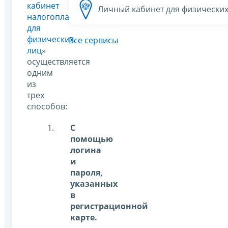
кабинет
Личный кабинет для физических
налогоплательщика
для
физических
Все сервисы
лиц
»
осуществляется
одним
из
трех
способов:
С
помощью
логина
и
пароля,
указанных
в
регистрационной
карте.