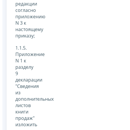
редакции
согласно
приложению
N 3 к
настоящему
приказу;
1.1.5.
Приложение
N 1 к
разделу
9
декларации
"Сведения
из
дополнительных
листов
книги
продаж"
изложить