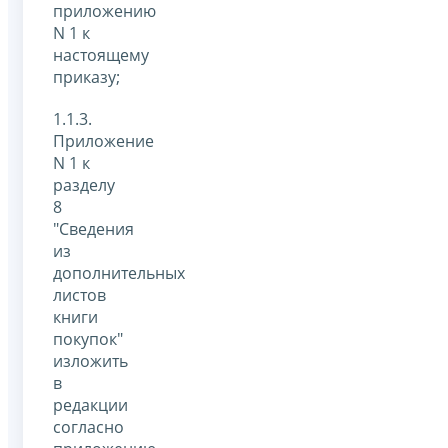
приложению
N 1 к
настоящему
приказу;
1.1.3.
Приложение
N 1 к
разделу
8
"Сведения
из
дополнительных
листов
книги
покупок"
изложить
в
редакции
согласно