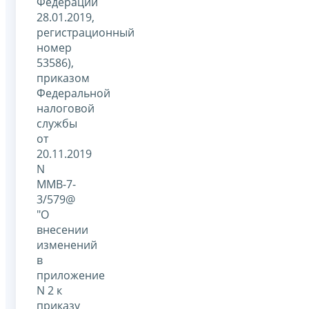
Федерации
28.01.2019,
регистрационный
номер
53586),
приказом
Федеральной
налоговой
службы
от
20.11.2019
N
ММВ-7-
3/579@
"О
внесении
изменений
в
приложение
N 2 к
приказу