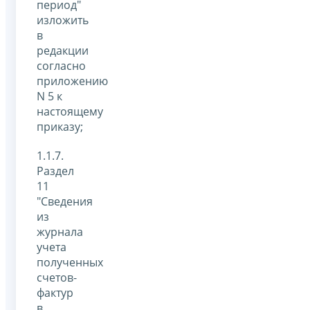
период"
изложить
в
редакции
согласно
приложению
N 5 к
настоящему
приказу;
1.1.7.
Раздел
11
"Сведения
из
журнала
учета
полученных
счетов-
фактур
в