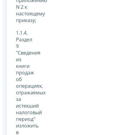
приложению
N 2 к
настоящему
приказу;
1.1.4.
Раздел
9
"Сведения
из
книги
продаж
об
операциях,
отражаемых
за
истекший
налоговый
период"
изложить
в