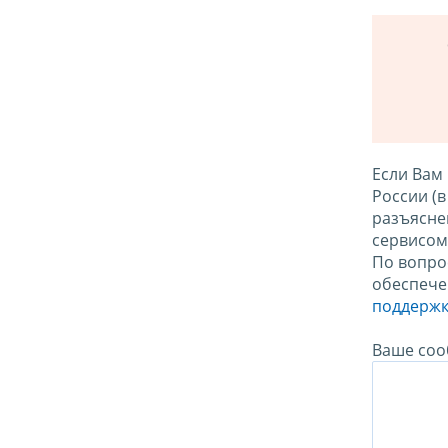
Если Вам
России (
разъясне
сервисо
По вопро
обеспече
поддержк
Ваше соо