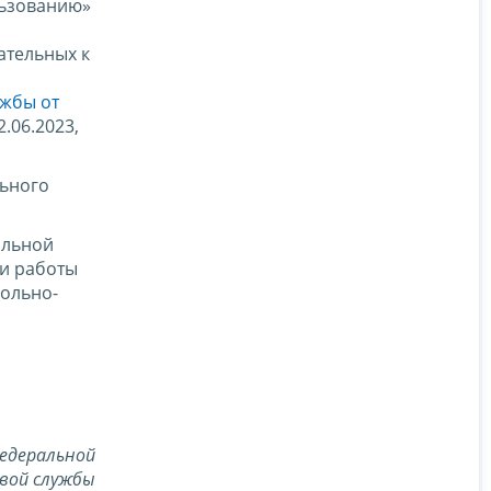
льзованию»
ательных к
жбы от
.06.2023,
льного
альной
и работы
рольно-
едеральной
вой службы