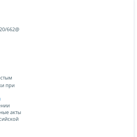
-20/662@
естым
ки при
й
ении
ные акты
сийской