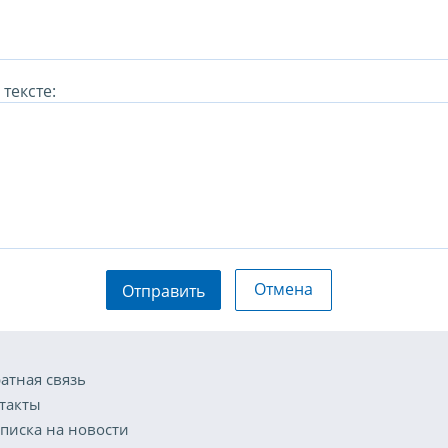
тексте:
Отмена
Отправить
атная связь
такты
писка на новости