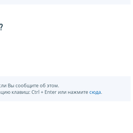
?
сли Вы сообщите об этом.
цию клавиш: Ctrl + Enter или нажмите
сюда
.