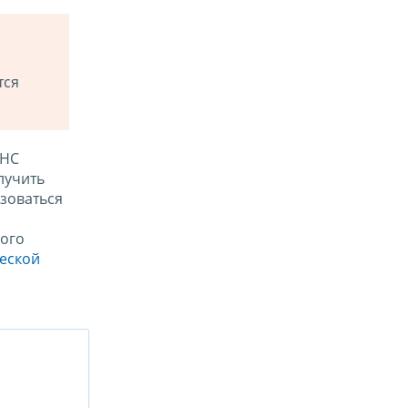
тся
ФНС
лучить
зоваться
ого
ческой