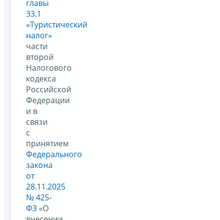
главы
33.1
«Туристический
налог»
части
второй
Налогового
кодекса
Российской
Федерации
и в
связи
с
принятием
Федерального
закона
от
28.11.2025
№ 425-
ФЗ
«О
внесении