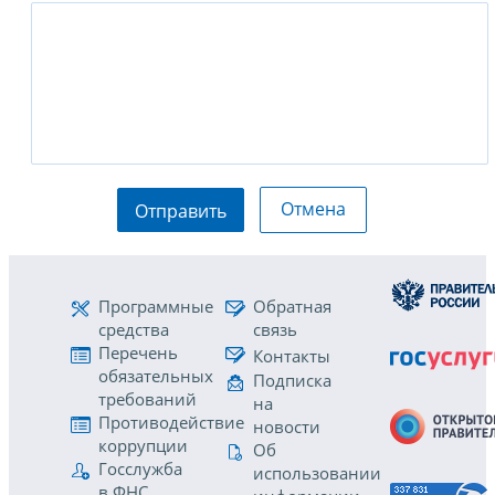
Отмена
Отправить
Программные
Обратная
средства
связь
Перечень
Контакты
обязательных
Подписка
требований
на
Противодействие
новости
коррупции
Об
Госслужба
использовании
в ФНС