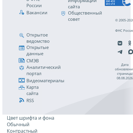
информации
России
сайта
Вакансии
Общественный
совет
© 2005-202
ФНС Росси
Открытое
ведомство
Открытые
данные
СМЭВ
Дата
Аналитический
обновлени
портал
страницы
08.08.2026
Видеоматериалы
Карта
сайта
RSS
Цвет шрифта и фона
Обычный
Контрастный