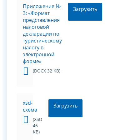
Приложение №
Загрузить
3: «Формат
представления
налоговой
декларации по
туристическому
налогу в
электронной
форме»
(DOCX 32 KB)
xsd-
Загрузить
схема
(XSD
46
KB)