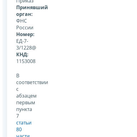
Приказ
Принявший
орган:
ФНС
России
Номер:
ЕД-7-
3/1228@
КНД:
1153008
В
соответствии
с
абзацем
первым
пункта
7
статьи
80
части