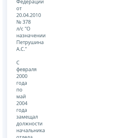
Федерации
от
20.04.2010
№ 378
л/с "О
назначении
Петрушина
А.С."
C
февраля
2000
года
по
май
2004
года
замещал
должности
начальника
отдела,