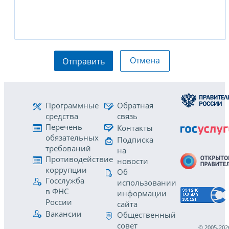
Отмена
Отправить
Программные
Обратная
средства
связь
Перечень
Контакты
обязательных
Подписка
требований
на
Противодействие
новости
коррупции
Об
Госслужба
использовании
в ФНС
информации
России
сайта
Вакансии
Общественный
совет
© 2005-202