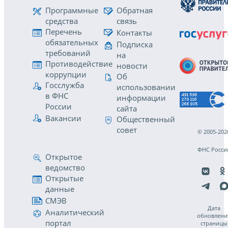
Программные
Обратная
средства
связь
Перечень
Контакты
обязательных
Подписка
требований
на
Противодействие
новости
коррупции
Об
Госслужба
использовании
в ФНС
информации
России
сайта
Вакансии
Общественный
совет
© 2005-202
ФНС Росси
Открытое
ведомство
Открытые
данные
СМЭВ
Дата
Аналитический
обновлени
портал
страницы