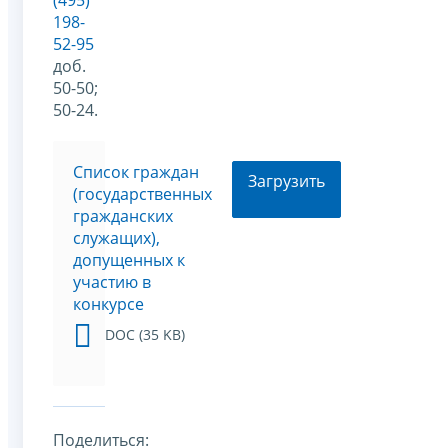
(495)
198-
52-95
доб.
50-50;
50-24.
Список граждан
Загрузить
(государственных
гражданских
служащих),
допущенных к
участию в
конкурсе
DOC (35 KB)
Поделиться: