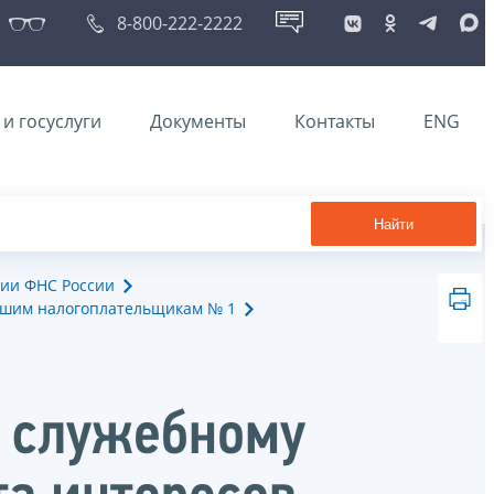
8-800-222-2222
и госуслуги
Документы
Контакты
ENG
Найти
ии ФНС России
йшим налогоплательщикам № 1
к служебному