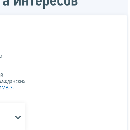
а интересов
и
ой
ражданских
ММВ-7-