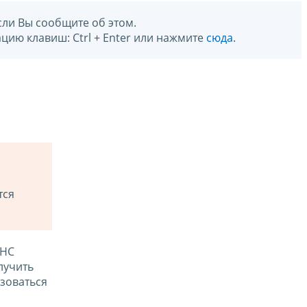
сли Вы сообщите об этом.
цию клавиш: Ctrl + Enter или нажмите
сюда
.
тся
ФНС
лучить
зоваться