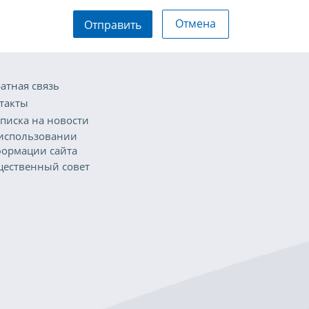
Отмена
Отправить
атная связь
такты
писка на новости
использовании
ормации сайта
ественный совет