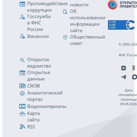
Противодействие
новости
коррупции
Об
Госслужба
использовании
в ФНС
информации
России
сайта
Вакансии
Общественный
совет
© 2005-202
ФНС Росси
Открытое
ведомство
Открытые
данные
СМЭВ
Дата
Аналитический
обновлени
портал
страницы
09.08.2026
Видеоматериалы
Карта
сайта
RSS