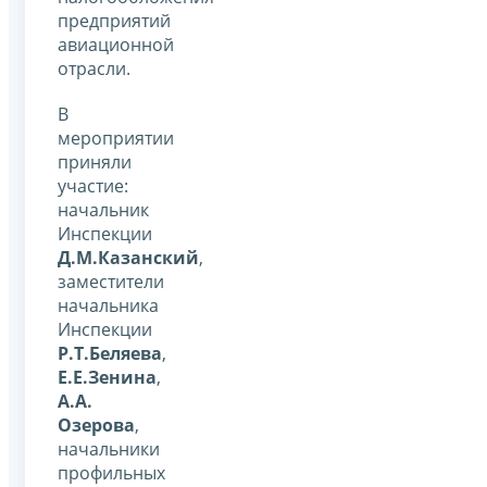
предприятий
авиационной
отрасли.
В
мероприятии
приняли
участие:
начальник
Инспекции
Д.М.Казанский
,
заместители
начальника
Инспекции
Р.Т.Беляева
,
Е.Е.Зенина
,
А.А.
Озерова
,
начальники
профильных