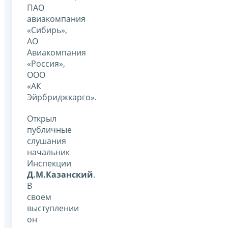
ПАО
авиакомпания
«Сибирь»,
АО
Авиакомпания
«Россия»,
ООО
«АК
Эйрбриджкарго».
Открыл
публичные
слушания
начальник
Инспекции
Д.М.Казанский
.
В
своем
выступлении
он