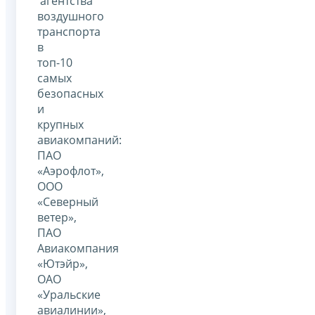
агентства
воздушного
транспорта
в
топ-10
самых
безопасных
и
крупных
авиакомпаний:
ПАО
«Аэрофлот»,
ООО
«Северный
ветер»,
ПАО
Авиакомпания
«Ютэйр»,
ОАО
«Уральские
авиалинии»,