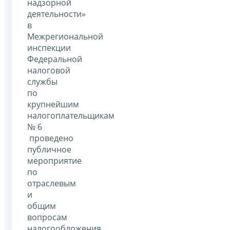
надзорной
деятельности»
в
Межрегиональной
инспекции
Федеральной
налоговой
службы
по
крупнейшим
налогоплательщикам
№ 6
проведено
публичное
мероприятие
по
отраслевым
и
общим
вопросам
налогообложения