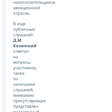
налогоплательщиков
авиационной
отрасли.
В ходе
публичных
слушаний
Д.М.
Казанский
ответил
на
вопросы
участников,
также
по
окончании
слушаний,
вниманию
присутствующих
представлен
раздаточный