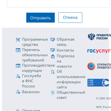
Отмена
Отправить
Программные
Обратная
средства
связь
Перечень
Контакты
обязательных
Подписка
требований
на
Противодействие
новости
коррупции
Об
Госслужба
использовании
в ФНС
информации
России
сайта
Вакансии
Общественный
совет
© 2005-202
ФНС Росси
Открытое