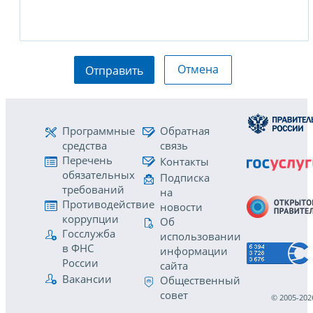
Отмена
Отправить
Программные
Обратная
средства
связь
Перечень
Контакты
обязательных
Подписка
требований
на
Противодействие
новости
коррупции
Об
Госслужба
использовании
в ФНС
информации
России
сайта
Вакансии
Общественный
совет
© 2005-202