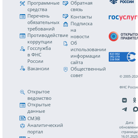
Программные
Обратная
средства
связь
Перечень
Контакты
обязательных
Подписка
требований
на
Противодействие
новости
коррупции
Об
Госслужба
использовании
в ФНС
информации
России
сайта
Вакансии
Общественный
совет
© 2005-202
ФНС Росси
Открытое
ведомство
Открытые
данные
СМЭВ
Дата
Аналитический
обновлени
портал
страницы
16.01.2025