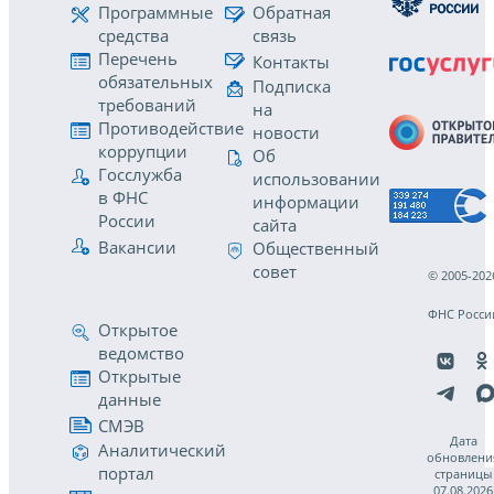
Программные
Обратная
средства
связь
Перечень
Контакты
обязательных
Подписка
требований
на
Противодействие
новости
коррупции
Об
Госслужба
использовании
в ФНС
информации
России
сайта
Вакансии
Общественный
совет
© 2005-202
ФНС Росси
Открытое
ведомство
Открытые
данные
СМЭВ
Дата
Аналитический
обновлени
портал
страницы
07.08.2026