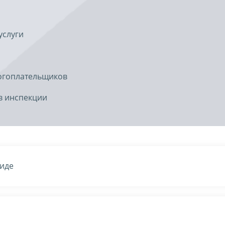
услуги
огоплательщиков
в инспекции
виде