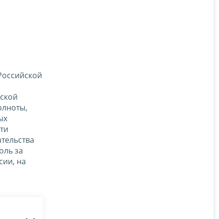
Российской
м
йской
олноты,
ых
ти
тельства
оль за
сии, на