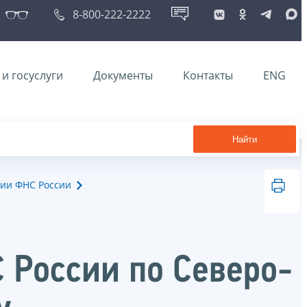
8-800-222-2222
и госуслуги
Документы
Контакты
ENG
Найти
ии ФНС России
 России по Северо-