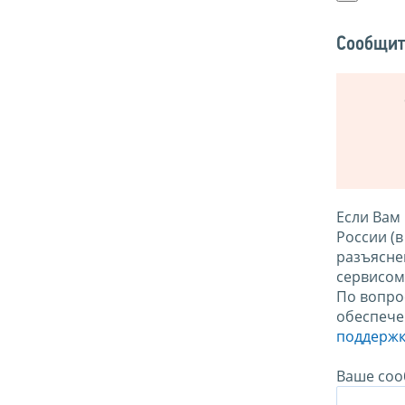
Сообщит
Если Вам
России (
разъясне
сервисо
По вопро
обеспече
поддержк
Ваше соо