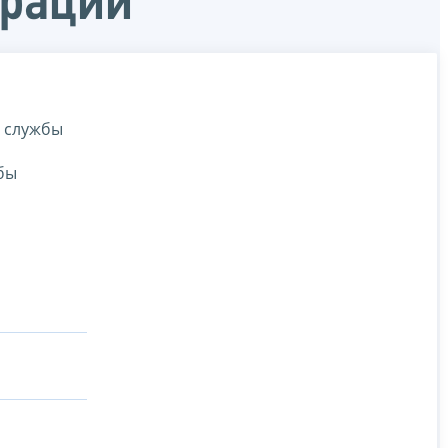
ерации
й службы
бы