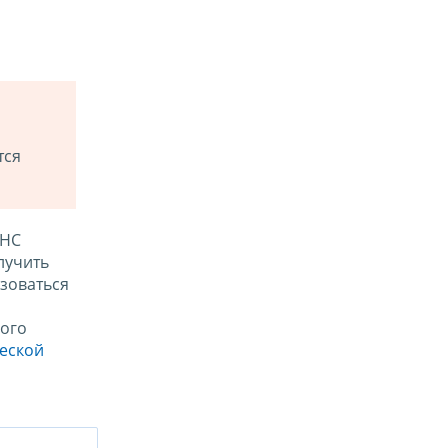
тся
ФНС
лучить
зоваться
ого
ческой