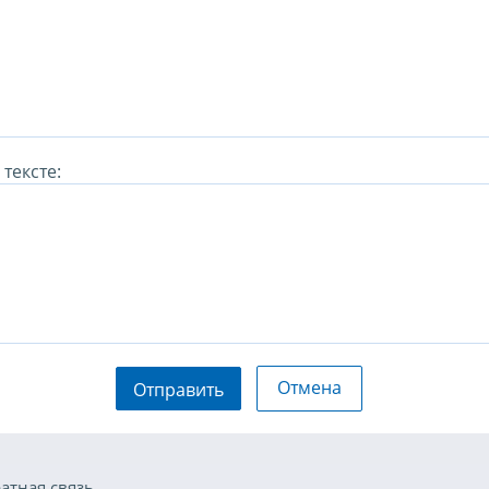
тексте:
Отмена
Отправить
атная связь