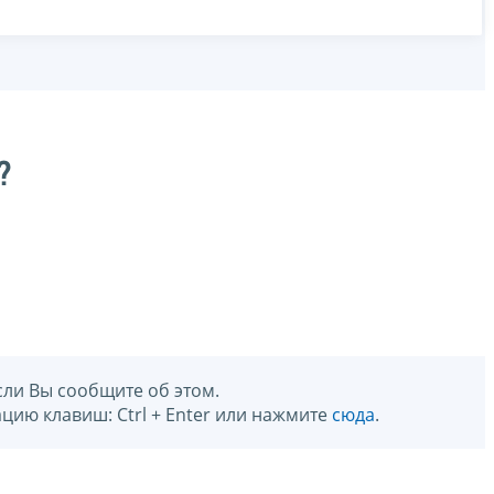
?
сли Вы сообщите об этом.
цию клавиш: Ctrl + Enter или нажмите
сюда
.