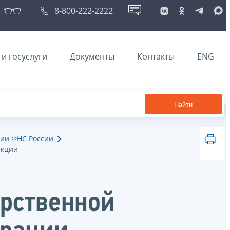
8-800-222-2222
и госуслуги
Документы
Контакты
ENG
Найти
ии ФНС России
екции
арственной