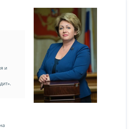
я и
дит».
на