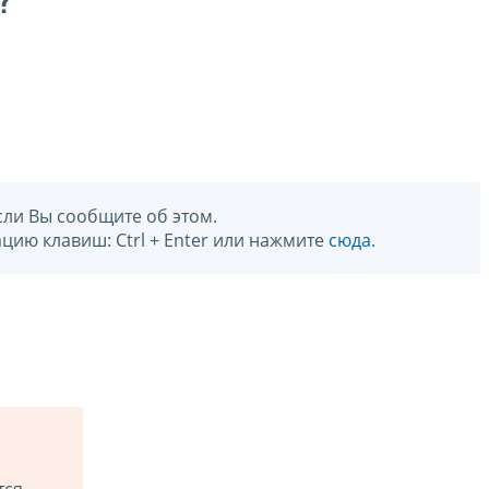
?
сли Вы сообщите об этом.
цию клавиш: Ctrl + Enter или нажмите
сюда
.