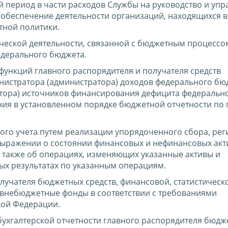
 период в части расходов Службы на руководство и упр
е обеспечение деятельности организаций, находящихся 
тной политики.
ческой деятельности, связанной с бюджетным процесс
едерального бюджета.
ункций главного распорядителя и получателя средств
нистратора (администратора) доходов федерального бю
тора) источников финансирования дефицита федеральн
ия в установленном порядке бюджетной отчетности по 
ого учета путем реализации упорядоченного сбора, рег
ражении о состоянии финансовых и нефинансовых акт
а также об операциях, изменяющих указанные активы и
ых результатах по указанным операциям.
лучателя бюджетных средств, финансовой, статистическ
о внебюджетные фонды в соответствии с требованиями
кой Федерации.
ухгалтерской отчетности главного распорядителя бюдж