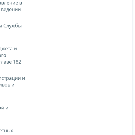
авление в
в ведении
ом Службы
джета и
ого
главе 182
истрации и
ивов и
ой и
етных