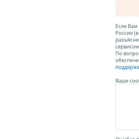
Если Вам
России (
разъясне
сервисо
По вопро
обеспече
поддержк
Ваше соо