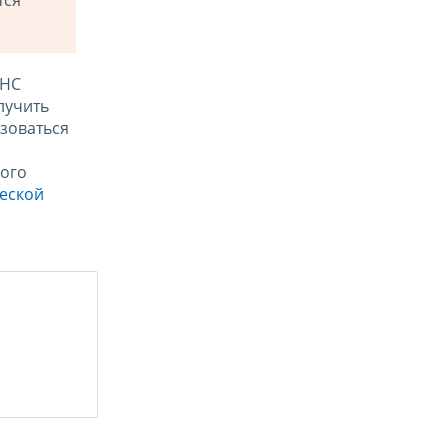
тся
ФНС
лучить
зоваться
ого
ческой