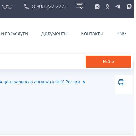
8-800-222-2222
и госуслуги
Документы
Контакты
ENG
Найти
я центрального аппарата ФНС России