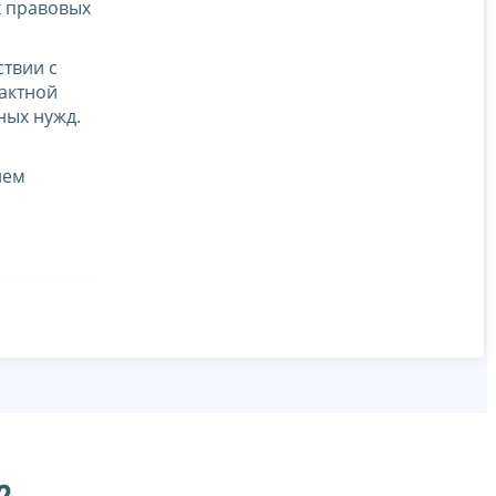
х правовых
ствии с
актной
ных нужд.
ием