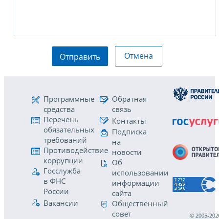
Отмена
Отправить
Программные
Обратная
средства
связь
Перечень
Контакты
обязательных
Подписка
требований
на
Противодействие
новости
коррупции
Об
Госслужба
использовании
в ФНС
информации
России
сайта
Вакансии
Общественный
совет
© 2005-202