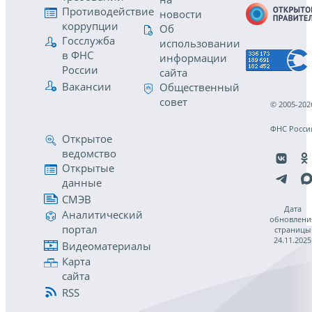
Противодействие
новости
коррупции
Об
Госслужба
использовании
в ФНС
информации
России
сайта
Вакансии
Общественный
совет
© 2005-202
ФНС Росси
Открытое
ведомство
Открытые
данные
СМЭВ
Дата
Аналитический
обновлени
портал
страницы
24.11.2025
Видеоматериалы
Карта
сайта
RSS