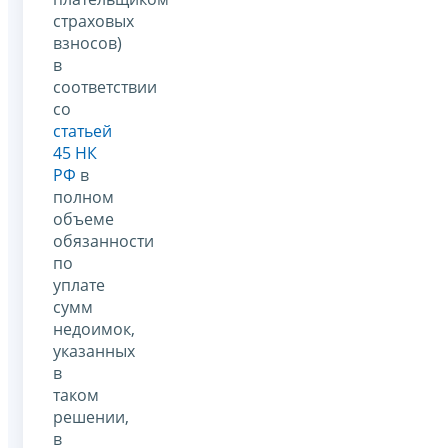
страховых
взносов)
в
соответствии
со
статьей
45 НК
РФ
в
полном
объеме
обязанности
по
уплате
сумм
недоимок,
указанных
в
таком
решении,
в