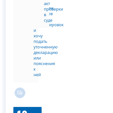
с
акт
перечнем
проверки
вопросов
в
и
суде
корректировок
и
хочу
подать
уточненную
декларацию
или
пояснения
к
ней