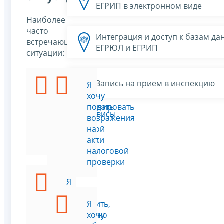
ЕГРИП в электронном виде
Наиболее
часто
Интеграция и доступ к базам да
встречающиеся
ЕГРЮЛ и ЕГРИП
ситуации:
Запись на прием в инспекцию
Я
Я
хочу
хочу
минимизировать
подать
Все сервисы
риск
возражения
выездной
на
проверки
акт
налоговой
проверки
Я
хочу
проверить,
Я
корректно
хочу