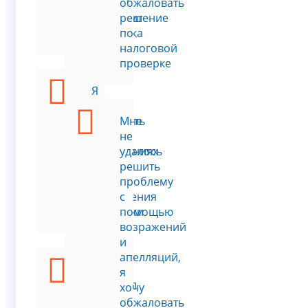
ли
обжаловать
проходит
решение
проверка
по
налоговой
проверке
Я
хочу
сообщить
Мне
о
не
нарушениях
удалось
в
решить
ходе
проблему
проведения
с
проверки
помощью
возражений
и
апелляций,
Я
я
получил
хочу
письмо
обжаловать