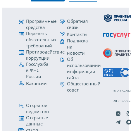
Программные
Обратная
средства
связь
Перечень
Контакты
обязательных
Подписка
требований
на
Противодействие
новости
коррупции
Об
Госслужба
использовании
в ФНС
информации
России
сайта
Вакансии
Общественный
совет
© 2005-202
ФНС Росси
Открытое
ведомство
Открытые
данные
СМЭВ