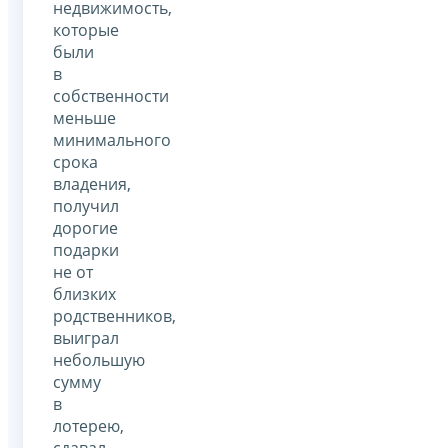
недвижимость,
которые
были
в
собственности
меньше
минимального
срока
владения,
получил
дорогие
подарки
не от
близких
родственников,
выиграл
небольшую
сумму
в
лотерею,
сдавал