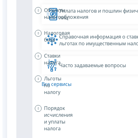
Объекты
Уплата налогов и пошлин физич
налогообложения
лиц
Налоговая
Справочная информация о ставк
база
льготах по имущественным нал
Ставки
налога
Часто задаваемые вопросы
Льготы
Все сервисы
по
налогу
Порядок
исчисления
и уплаты
налога