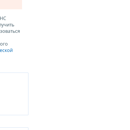
ФНС
лучить
зоваться
ого
ческой