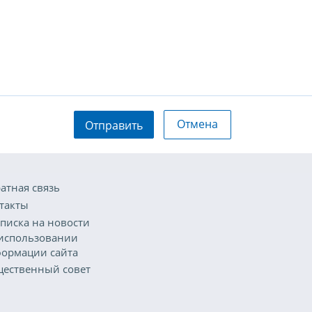
Отмена
Отправить
атная связь
такты
писка на новости
использовании
ормации сайта
ественный совет