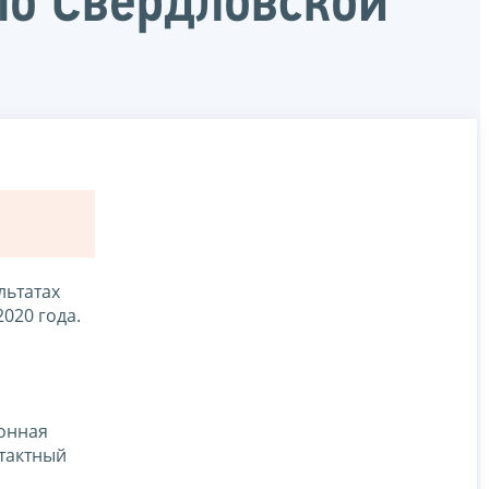
по Свердловской
льтатах
020 года.
я
йонная
нтактный