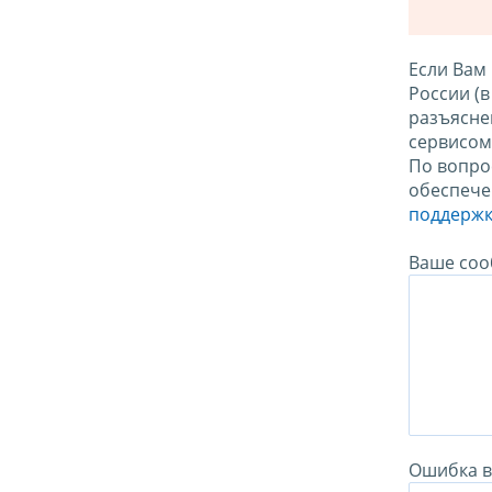
Если Вам
России (
разъясне
сервисо
По вопро
обеспече
поддержк
Ваше соо
Ошибка в 