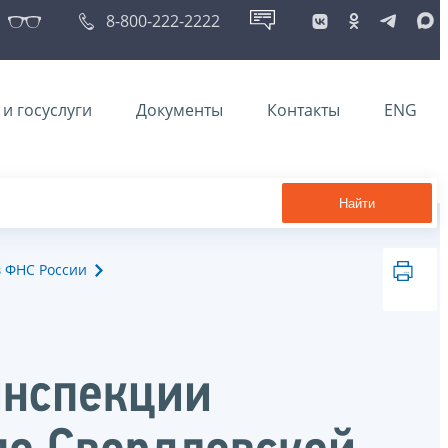
8-800-222-2222
и госуслуги
Документы
Контакты
ENG
Найти
в ФНС России
инспекции