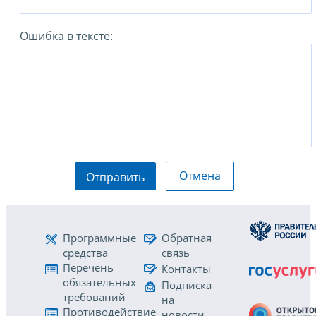
Ошибка в тексте:
Отмена
Отправить
Программные
Обратная
средства
связь
Перечень
Контакты
обязательных
Подписка
требований
на
Противодействие
новости