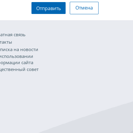
Отмена
Отправить
атная связь
такты
писка на новости
использовании
ормации сайта
ественный совет