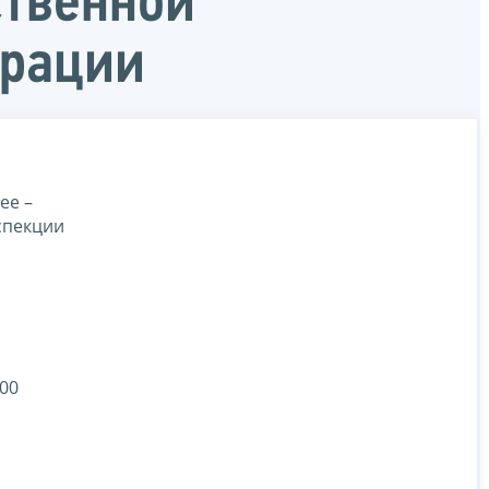
ственной
ерации
ее –
спекции
:00