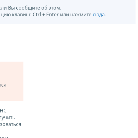
сли Вы сообщите об этом.
цию клавиш: Ctrl + Enter или нажмите
сюда
.
тся
ФНС
лучить
зоваться
ого