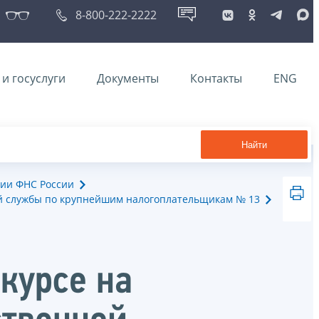
8-800-222-2222
и госуслуги
Документы
Контакты
ENG
Найти
ии ФНС России
й службы по крупнейшим налогоплательщикам № 13
курсе на