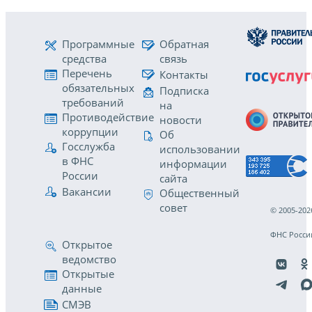
Программные
Обратная
средства
связь
Перечень
Контакты
обязательных
Подписка
требований
на
Противодействие
новости
коррупции
Об
Госслужба
использовании
в ФНС
информации
России
сайта
Вакансии
Общественный
совет
© 2005-202
ФНС Росси
Открытое
ведомство
Открытые
данные
СМЭВ