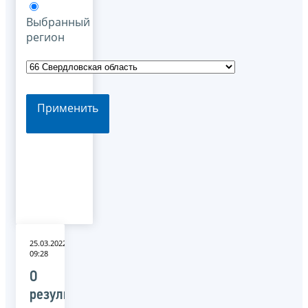
Выбранный
регион
Применить
25.03.2022
09:28
О
результатах