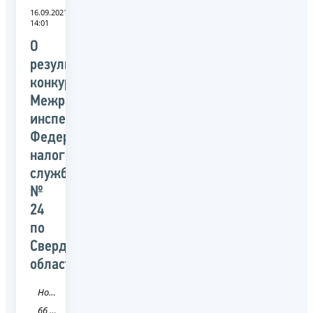
16.09.2021
14:01
О
результатах
конкурса
Межрайонной
инспекции
Федеральной
налоговой
службы
№
24
по
Свердловской
области
Новость
66 Свердловская область