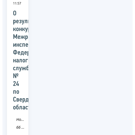
11:57
О
результатах
конкурса
Межрайонной
инспекции
Федеральной
налоговой
службы
№
24
по
Свердловской
области
Новость
66 Свердловская область