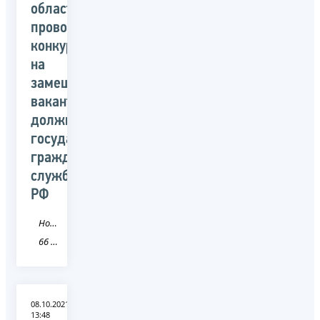
области
проводит
конкурс
на
замещение
вакантных
должностей
государственной
гражданской
службы
РФ
Новость
66 Свердловская область
08.10.2021
13:48