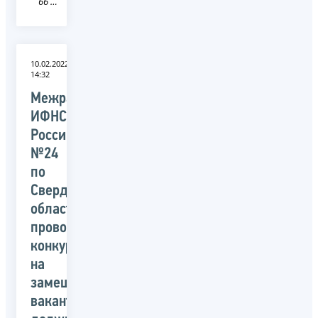
66 Свердловская область
10.02.2022
14:32
Межрайонная
ИФНС
России
№24
по
Свердловской
области
проводит
конкурс
на
замещение
вакантных