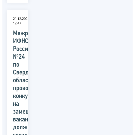
21.12.2021
12:47
Межрайонная
ИФНС
России
№24
по
Свердловской
области
проводит
конкурс
на
замещение
вакантных
должностей