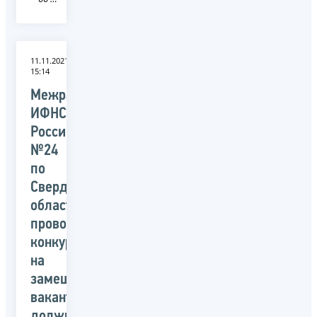
11.11.2021
15:14
Межрайонная
ИФНС
России
№24
по
Свердловской
области
проводит
конкурс
на
замещение
вакантных
должностей