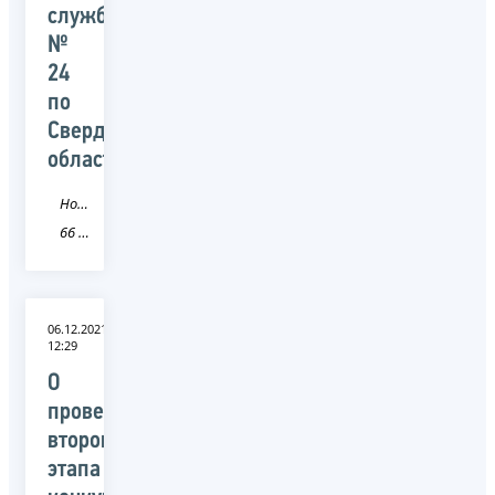
службы
№
24
по
Свердловской
области
Новость
66 Свердловская область
06.12.2021
12:29
О
проведении
второго
этапа