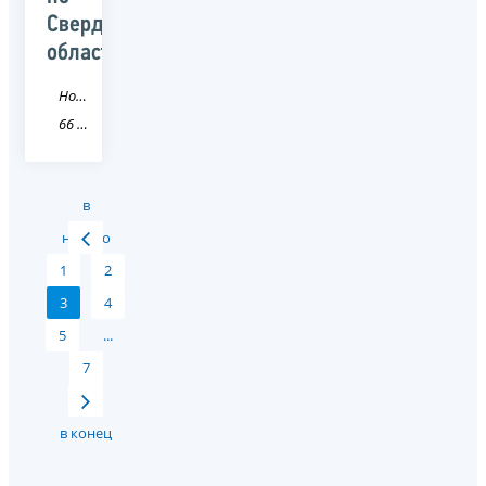
Свердловской
области
Новость
66 Свердловская область
в
начало
1
2
3
4
5
...
7
в конец