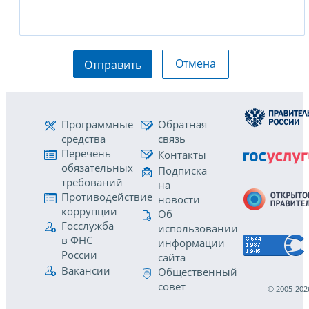
Отмена
Отправить
Программные
Обратная
средства
связь
Перечень
Контакты
обязательных
Подписка
требований
на
Противодействие
новости
коррупции
Об
Госслужба
использовании
в ФНС
информации
России
сайта
Вакансии
Общественный
совет
© 2005-202