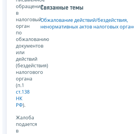
обращение
Связанные темы
в
налоговый
Обжалование действий/бездействия,
орган
ненормативных актов налоговых орган
по
обжалованию
документов
или
действий
(бездействия)
налогового
органа
(п.1
ст.138
НК
РФ
).
Жалоба
подается
в