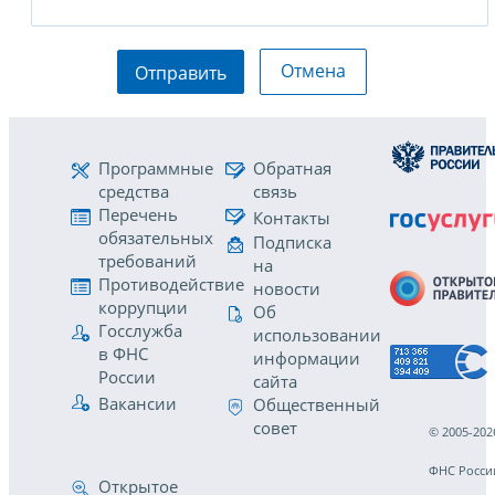
Отмена
Отправить
Программные
Обратная
средства
связь
Перечень
Контакты
обязательных
Подписка
требований
на
Противодействие
новости
коррупции
Об
Госслужба
использовании
в ФНС
информации
России
сайта
Вакансии
Общественный
совет
© 2005-202
ФНС Росси
Открытое