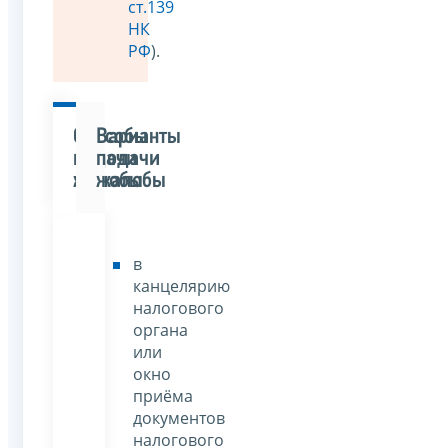
ст.139
НК
РФ
).
Способы
Варианты
подачи
подачи
жалобы
жалобы
в
канцелярию
налогового
органа
или
окно
приёма
документов
налогового