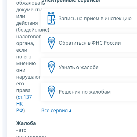
Электронные сервисы
обжаловать
документы
или
Запись на прием в инспекцию
действия
(бездействие)
налогового
Обратиться в ФНС России
органа,
если
по его
мнению
Узнать о жалобе
они
нарушают
его
права
Решения по жалобам
(
ст.137
НК
РФ
)
Все сервисы
Жалоба
- это
письменное