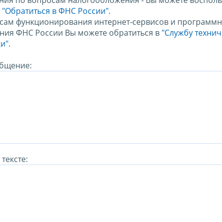
ния по вопросам налогообложения - Вы можете восполь
м
"Обратиться в ФНС России"
.
сам функционирования интернет-сервисов и программн
ния ФНС России Вы можете обратиться в
"Службу техни
и".
бщение:
тексте: