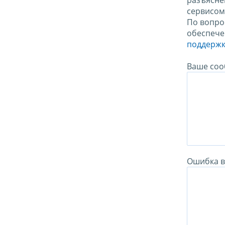
разъясне
сервисо
По вопро
обеспече
поддержк
Ваше соо
Ошибка в 