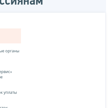
оссиянам
вые органы
ервис»
ве
ок уплаты
сток,