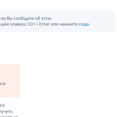
сли Вы сообщите об этом.
цию клавиш: Ctrl + Enter или нажмите
сюда
.
тся
ФНС
лучить