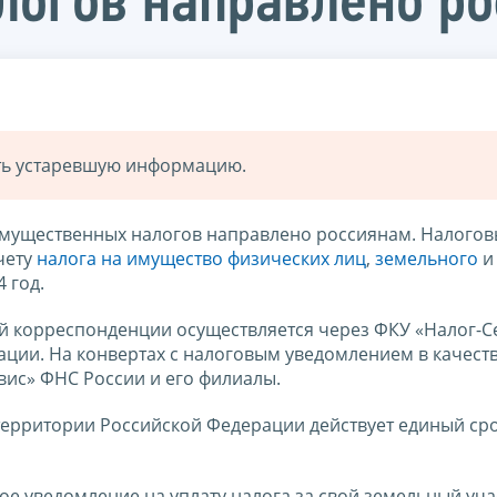
логов направлено р
ать устаревшую информацию.
 имущественных налогов направлено россиянам. Налого
чету
налога на имущество физических лиц
,
земельного
и
4 год.
ой корреспонденции осуществляется через ФКУ «Налог-С
ции. На конвертах с налоговым уведомлением в качест
вис» ФНС России и его филиалы.
 территории Российской Федерации действует единый ср
ое уведомление на уплату налога за свой земельный уча