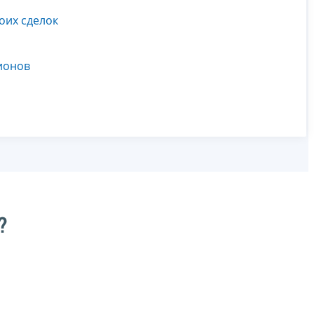
оих сделок
ионов
?