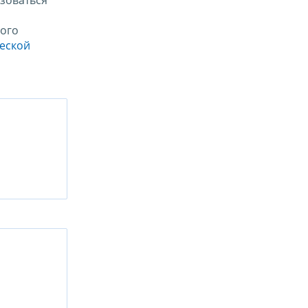
зоваться
ого
ческой