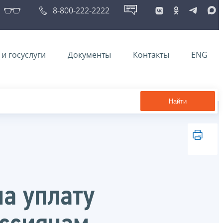
8-800-222-2222
и госуслуги
Документы
Контакты
ENG
Найти
а уплату