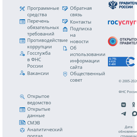
Программные
Обратная
средства
связь
Перечень
Контакты
обязательных
Подписка
требований
на
Противодействие
новости
коррупции
Об
Госслужба
использовании
в ФНС
информации
России
сайта
Вакансии
Общественный
совет
© 2005-202
ФНС Росси
Открытое
ведомство
Открытые
данные
СМЭВ
Дата
Аналитический
обновлени
портал
страницы