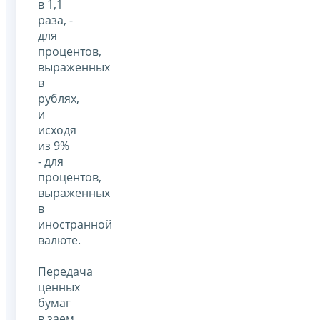
в 1,1
раза, -
для
процентов,
выраженных
в
рублях,
и
исходя
из 9%
- для
процентов,
выраженных
в
иностранной
валюте.
Передача
ценных
бумаг
в заем