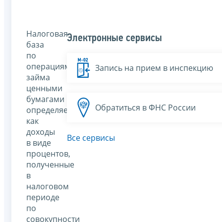
Налоговая
Электронные сервисы
база
по
операциям
Запись на прием в инспекцию
займа
ценными
бумагами
Обратиться в ФНС России
определяется
как
доходы
Все сервисы
в виде
процентов,
полученные
в
налоговом
периоде
по
совокупности