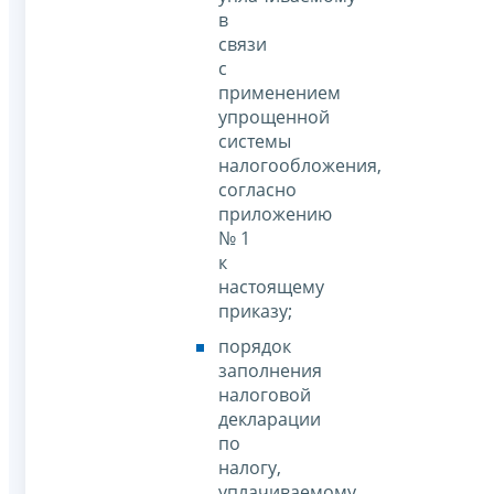
в
связи
с
применением
упрощенной
системы
налогообложения,
согласно
приложению
№ 1
к
настоящему
приказу;
порядок
заполнения
налоговой
декларации
по
налогу,
уплачиваемому