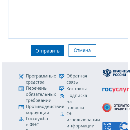
Отмена
Отправить
Программные
Обратная
средства
связь
Перечень
Контакты
обязательных
Подписка
требований
на
Противодействие
новости
коррупции
Об
Госслужба
использовании
в ФНС
информации