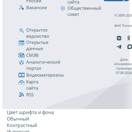
России
сайта
Вакансии
Общественный
совет
© 2005-202
ФНС Росси
Открытое
ведомство
Открытые
данные
СМЭВ
Дата
Аналитический
обновлени
портал
страницы
07.08.2026
Видеоматериалы
Карта
сайта
RSS
Цвет шрифта и фона
Обычный
Контрастный
Инверсия