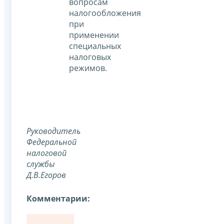
вопросам
налогообложения
при
применении
специальных
налоговых
режимов.
Руководитель
Федеральной
налоговой
службы
Д.В.Егоров
Комментарии: