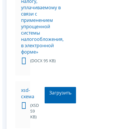
налогу,
уплачиваемому в
связи с
применением
упрощенной
системы
налогообложения,
в электронной
форме»
(DOCX 95 KB)
xsd-
Загрузить
схема
(XSD
59
KB)