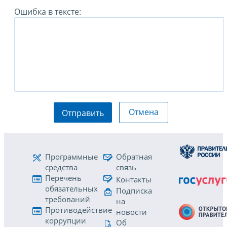
Ошибка в тексте:
Отмена
Отправить
Программные
Обратная
средства
связь
Перечень
Контакты
обязательных
Подписка
требований
на
Противодействие
новости
коррупции
Об