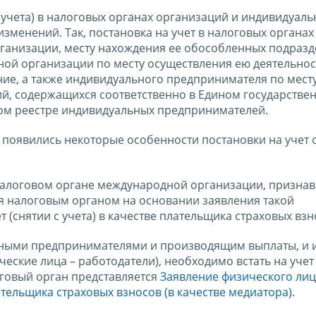
с учета) в налоговых органах организаций и индивидуал
менений. Так, постановка на учет в налоговых органах
ганизации, месту нахождения ее обособленных подразд
ой организации по месту осуществления ею деятельнос
ие, а также индивидуального предпринимателя по месту
ий, содержащихся соответственно в Едином государстве
ном реестре индивидуальных предпринимателей.
в появились некоторые особенности постановки на учет
в налоговом органе международной организации, призна
я налоговым органом на основании заявления такой
(снятии с учета) в качестве плательщика страховых взн
ными предпринимателями и производящим выплаты, и 
еские лица – работодатели), необходимо встать на учет 
оговый орган представляется
Заявление физического лиц
лательщика страховых взносов (в качестве медиатора)
.