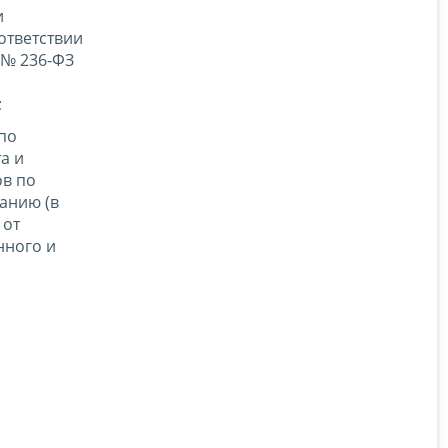
и
ответствии
 № 236-ФЗ
;
по
а и
ов по
анию (в
 от
нного и