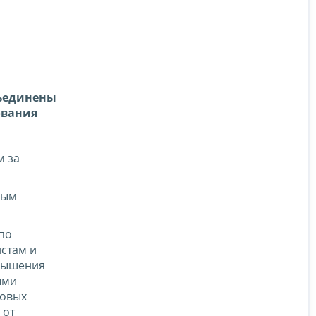
бъединены
ования
м за
вым
по
стам и
вышения
ыми
ховых
 от