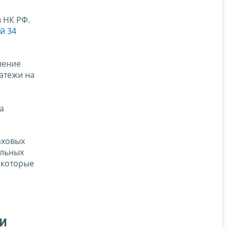
 НК РФ.
й 34
ление
атежи на
а
аховых
альных
 которые
и