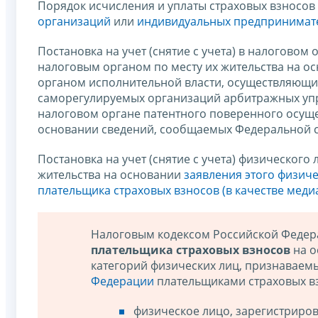
Порядок исчисления и уплаты страховых взносов 
организаций
или
индивидуальных предпринимате
Постановка на учет (снятие с учета) в налогово
налоговым органом по месту их жительства на
органом исполнительной власти, осуществляющим
саморегулируемых организаций арбитражных упра
налоговом органе патентного поверенного осуще
основании сведений, сообщаемых Федеральной с
Постановка на учет (снятие с учета) физическог
жительства на основании
заявления этого физичес
плательщика страховых взносов (в качестве меди
Налоговым кодексом Российской Феде
плательщика страховых взносов
на о
категорий физических лиц, признаваем
Федерации
плательщиками страховых в
физическое лицо, зарегистриро