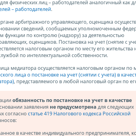
для физических лиц – работодателей аналогичный как д
лей – работодателей
.
м органе арбитражного управляющего, оценщика осущест
 основании сведений, сообщаемых уполномоченным фед
 функции по контролю (надзору) за деятельностью
вляющих, оценщиков. Постановка на учет (снятие с уче
ствляется налоговым органом по месту его жительства 
лужбой по интеллектуальной собственности.
о лица медиатора осуществляется налоговым органом по м
кого лица о постановке на учет (снятии с учета) в качес
атора)
, представляемого в любой налоговый орган по ег
рации
обязанность по постановке на учет в качестве
сновании заявления
не предусмотрена
для следующих
ых согласно
статье 419 Налогового кодекса Российской
зносов:
ванное в качестве индивидуального предпринимателя, к