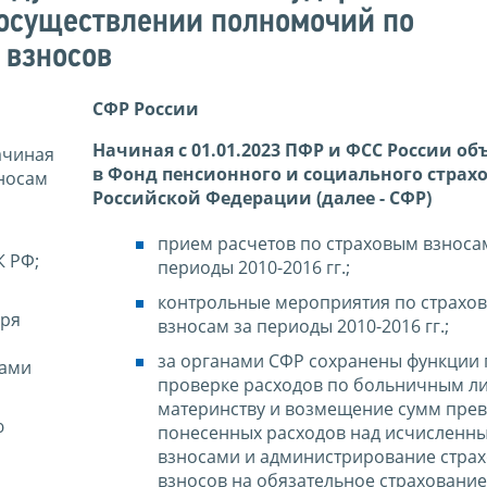
осуществлении полномочий по
 взносов
СФР России
Начиная с 01.01.2023 ПФР и ФСС России о
ачиная
в Фонд пенсионного и социального страх
зносам
Российской Федерации (далее - СФР)
прием расчетов по страховым взноса
К РФ;
периоды 2010-2016 гг.;
контрольные мероприятия по страхо
аря
взносам за периоды 2010-2016 гг.;
за органами СФР сохранены функции 
нами
проверке расходов по больничным ли
материнству и возмещение сумм пре
ю
понесенных расходов над исчисленн
взносами и администрирование стра
взносов на обязательное страхование