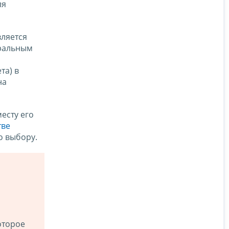
ля
вляется
еральным
та) в
на
есту его
тве
о выбору.
оторое