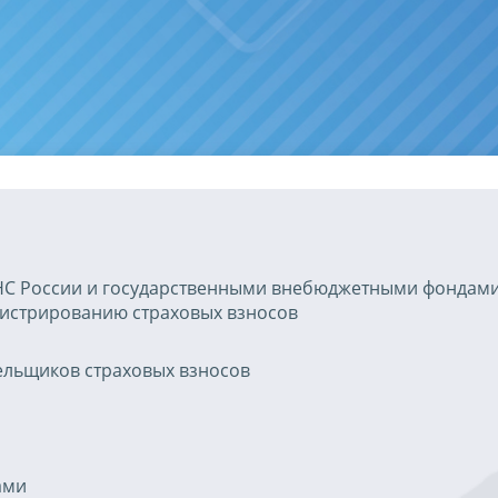
С России и государственными внебюджетными фондам
истрированию страховых взносов
ельщиков страховых взносов
ами