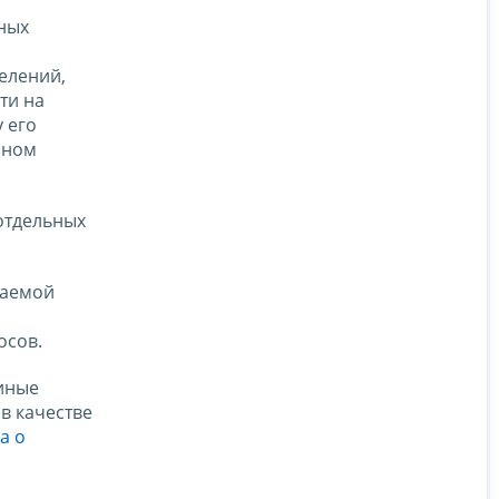
ьных
елений,
ти на
 его
нном
 отдельных
ваемой
осов.
иные
в качестве
а о