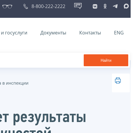
8-800-222-2222
и госуслуги
Документы
Контакты
ENG
Найти
а в инспекции
т результаты