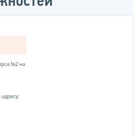
жностей
урса №2 на
 адресу: