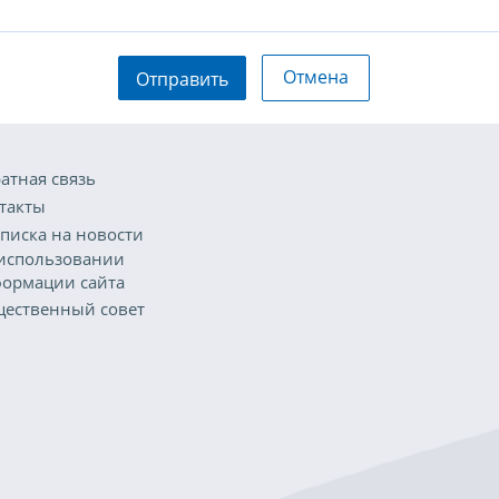
Отмена
Отправить
атная связь
такты
писка на новости
использовании
ормации сайта
ественный совет