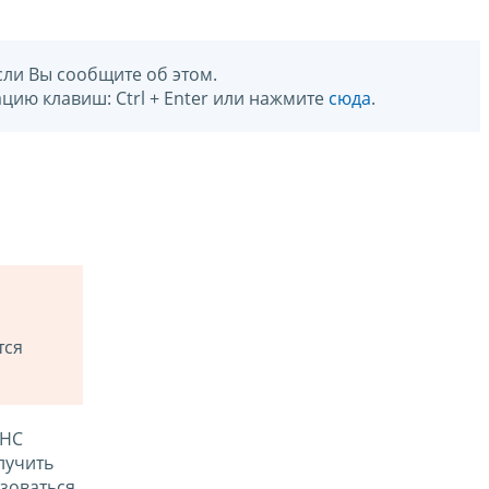
сли Вы сообщите об этом.
цию клавиш: Ctrl + Enter или нажмите
сюда
.
тся
ФНС
лучить
зоваться