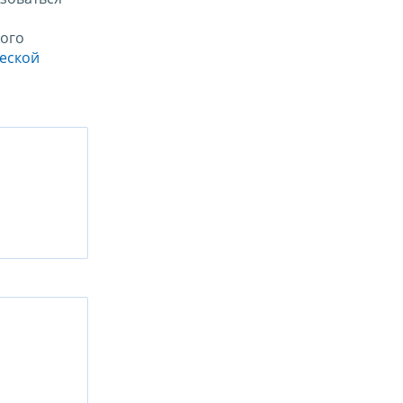
ого
ческой