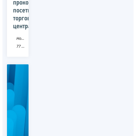
проконсультировали
посетителей
торгового
центра
Новость
77 город Москва