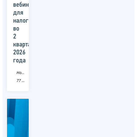
вебинары
для
налогоплательщиков
во
2
квартале
2026
года
Новость
77 город Москва