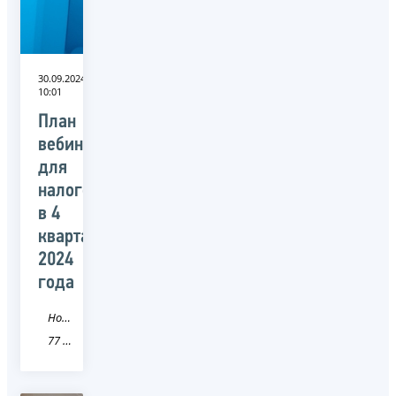
30.09.2024
10:01
План
вебинаров
для
налогоплательщиков
в 4
квартале
2024
года
Новость
77 город Москва