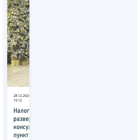
28.12.2024
15:12
Налоговики
развернули
консультационный
пункт