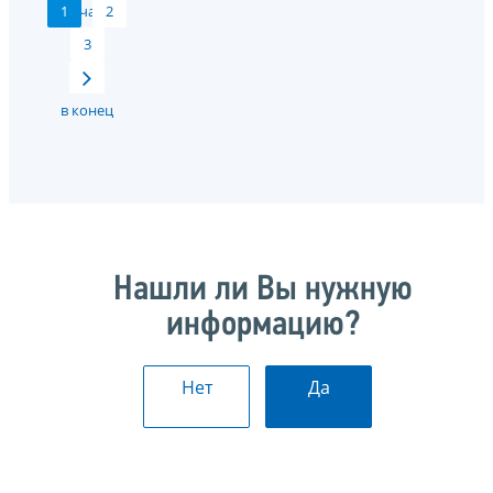
1
начало
2
3
в конец
Нашли ли Вы нужную
информацию?
Нет
Да