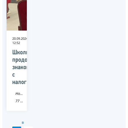
20.09.2024
12:52
Школьники
продолжают
знакомиться
с
налогами
Новость
77 город Москва
в