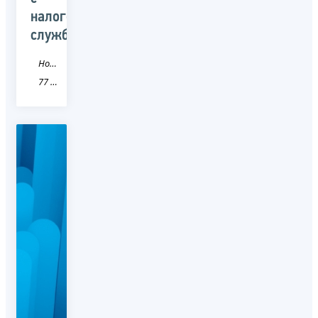
налоговой
службой
Новость
77 город Москва